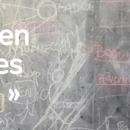
 en
es
 »
on