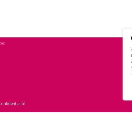
prise
Se t
Av. Duque de Ávila, 46, 1º B Lisboa
hts
légi
+351 21 316 31 40
de l
a
(Appel sur le réseau fixe national)
sour
@serotlusnoc.osf
tp.osf
letter
ces
S
confidentialité