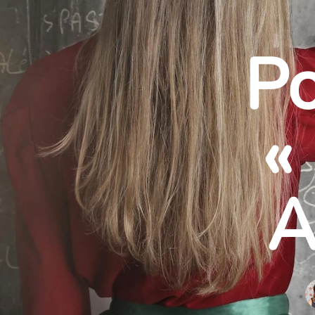
Po
«
A