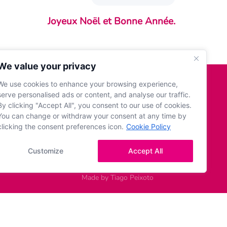
enir au courant des changements
Joyeux Noël et Bonne Année.
slatifs, ainsi que de la jurisprudence et
a doctrine établies par les différentes
ces du droit fiscal.
We value your privacy
'inscrire à la newsletter
We use cookies to enhance your browsing experience,
serve personalised ads or content, and analyse our traffic.
By clicking "Accept All", you consent to our use of cookies.
You can change or withdraw your consent at any time by
clicking the consent preferences icon.
Cookie Policy
Customize
Accept All
Made by
Tiago Peixoto