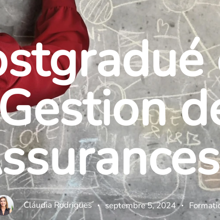
stgradué
 Gestion d
ssurances
Cláudia Rodrigues
septembre 5, 2024
Formati