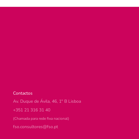
Contactos
Av. Duque de Ávila, 46, 1º B Lisboa
+351 21 316 31 40
(Chamada para rede fixa nacional)
@serotlusnoc.osf
tp.osf