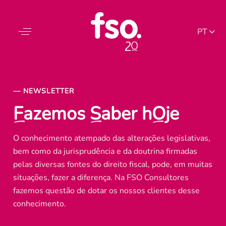
EN
PT
FR
— NEWSLETTER
F
azemos
S
aber h
O
je
O conhecimento atempado das alterações legislativas,
bem como da jurisprudência e da doutrina firmadas
pelas diversas fontes do direito fiscal, pode, em muitas
situações, fazer a diferença. Na FSO Consultores
fazemos questão de dotar os nossos clientes desse
conhecimento.